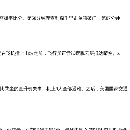
晶宫扳平比分。第58分钟理查利森千里走单骑破门，第87分钟
路，就在飞机撞上山坡之前，飞行员正尝试摆脱云层抵达晴空。Z
科比乘坐的直升机失事，机上9人全部遇难。之后，美国国家交通
，邵婷最后时刻得到关键3分，最终中国女篮以64-62战胜西班