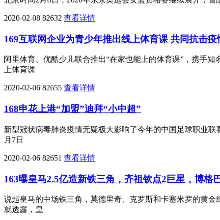
2020-02-08
82632
查看详情
169互联网企业为青少年推出线上体育课 共同抗击疫
阿里体育、优酷少儿联合推出“在家也能上的体育课”，携手知
上体育课
2020-02-06
82655
查看详情
168申花上港“加盟”迪拜“小中超”
新型冠状病毒肺炎疫情无疑极大影响了今年的中国足球职业联赛，
月7日
2020-02-06
82651
查看详情
163曝皇马2.5亿造新铁三角，齐祖钦点2巨星，博格
说起皇马的中场铁三角，莫德里奇、克罗斯和卡塞米罗的黄金组
就透露，皇