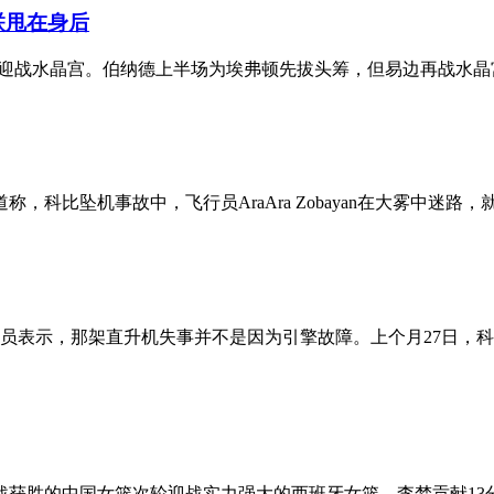
联甩在身后
弗顿主场迎战水晶宫。伯纳德上半场为埃弗顿先拔头筹，但易边再战水
，科比坠机事故中，飞行员AraAra Zobayan在大雾中迷
人员表示，那架直升机失事并不是因为引擎故障。上个月27日，
首战获胜的中国女篮次轮迎战实力强大的西班牙女篮。李梦贡献13分