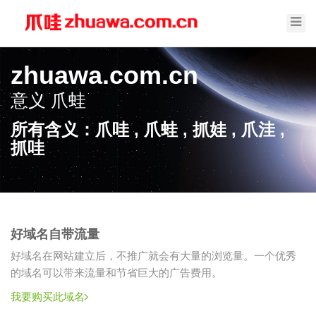
Toggl
Navig
zhuawa.com.cn
意义
爪蛙
所有含义：爪哇 , 爪蛙 , 抓娃 , 爪洼 ,
抓哇
好域名自带流量
好域名在网站建立后，不推广就会有大量的浏览量。一个优秀
的域名可以带来流量和节省巨大的广告费用。
我要购买此域名