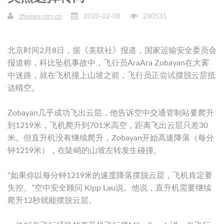
zhuawa.com.cn
2020-02-08
280531
北京时间2月8日，据《美联社》报道，国家运输安全委员会
报道称，科比坠机事故中，飞行员AraAra Zobayan在大雾
中迷路，就在飞机撞上山坡之前，飞行员正尝试摆脱云层抵
达晴空。
Zobayan几乎成功飞出云层，他告诉空中交通管制站要爬升
到1219米，飞机爬升到701米高空，距离飞出云层只差30
米。但直升机没有继续爬升，Zobayan开始高速降落（每分
钟1219米），在陡峭的山坡左转发生碰撞。
“如果你以每分钟1219米的速度降落摆脱云层，飞机肯定要
失控、”空中安全顾问 Kipp Lau说。他说，直升机需要继续
爬升12秒就能摆脱云层。