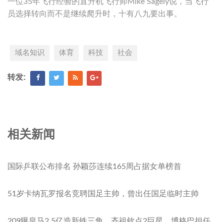
一位35年飞行经验的直升机飞行师Mike Sagely说，当飞行
员选择转向而不是继续爬升时，十有八九要出事。
域名知识
体育
科技
社会
转发:
相关新闻
国际乒联公布排名 孙颖莎连续165周占据女单榜首
51岁卡纳瓦罗报名竞聘国足主帅，曾出任国足临时主帅
209曝皇马2.5亿造新铁三角，齐祖钦点2巨星，博格巴担任