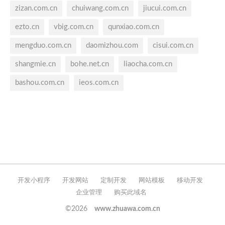
zizan.com.cn
chuiwang.com.cn
jiucui.com.cn
ezto.cn
vbig.com.cn
qunxiao.com.cn
mengduo.com.cn
daomizhou.com
cisui.com.cn
shangmie.cn
bohe.net.cn
liaocha.com.cn
bashou.com.cn
ieos.com.cn
开发小程序
开发网站
定制开发
网站模板
移动开发
企业管理
购买此域名
©2026
www.zhuawa.com.cn