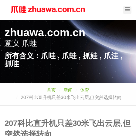
Toggl
Navig
zhuawa.com.cn
意义
爪蛙
所有含义：爪哇 , 爪蛙 , 抓娃 , 爪洼 ,
抓哇
首页
新闻
体育
207科比直升机只差30米飞出云层,但突然选择转向
207科比直升机只差30米飞出云层,但
突然选择转向