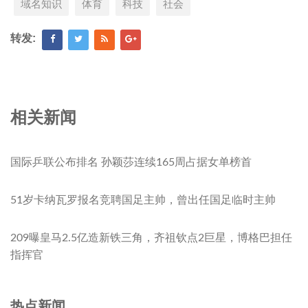
域名知识
体育
科技
社会
转发:
相关新闻
国际乒联公布排名 孙颖莎连续165周占据女单榜首
51岁卡纳瓦罗报名竞聘国足主帅，曾出任国足临时主帅
209曝皇马2.5亿造新铁三角，齐祖钦点2巨星，博格巴担任
指挥官
热点新闻