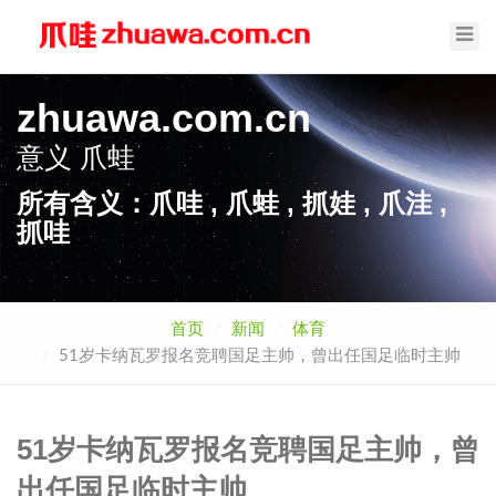
Toggl
Navig
zhuawa.com.cn
意义
爪蛙
所有含义：爪哇 , 爪蛙 , 抓娃 , 爪洼 ,
抓哇
首页
新闻
体育
51岁卡纳瓦罗报名竞聘国足主帅，曾出任国足临时主帅
51岁卡纳瓦罗报名竞聘国足主帅，曾
出任国足临时主帅