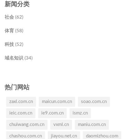
新闻分类
社会 (62)
体育 (58)
科技 (52)
域名知识 (34)
热门网站
zaxl.com.cn
maicun.com.cn
soao.com.cn
ieic.com.cn
ie9.com.cn
ismz.cn
chuiwang.com.cn
vxml.cn
maniu.com.cn
chashou.com.cn
jiayou.net.cn
daomizhou.com