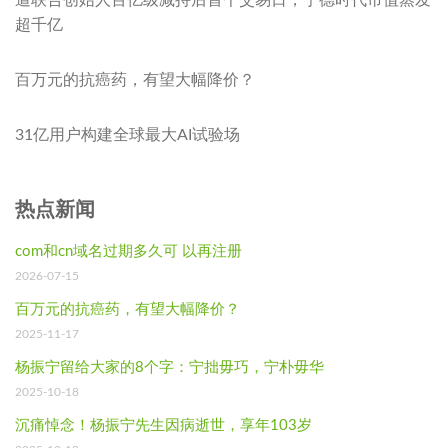
超千亿
百万元的抗癌药，有望大幅降价？
31亿用户构建全球最大AI试验场
热点新闻
com和cn域名过期多久可 以再注册
2026-07-15
百万元的抗癌药，有望大幅降价？
2025-11-17
杨振宁留给大家的8个字：宁拙毋巧，宁朴毋华
2025-10-18
沉痛悼念！杨振宁先生因病逝世，享年103岁