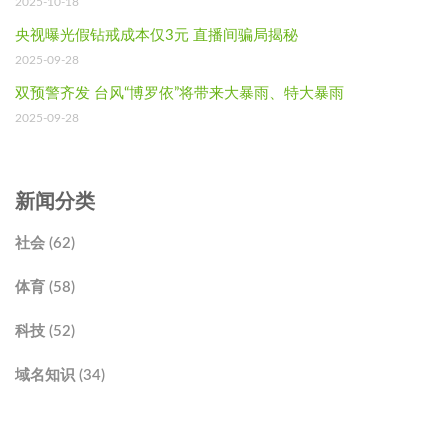
2025-10-18
央视曝光假钻戒成本仅3元 直播间骗局揭秘
2025-09-28
双预警齐发 台风“博罗依”将带来大暴雨、特大暴雨
2025-09-28
新闻分类
社会 (62)
体育 (58)
科技 (52)
域名知识 (34)