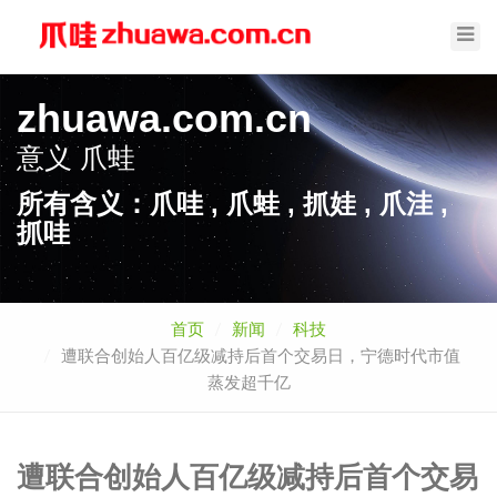
Toggl
Navig
zhuawa.com.cn
意义
爪蛙
所有含义：爪哇 , 爪蛙 , 抓娃 , 爪洼 ,
抓哇
首页
新闻
科技
遭联合创始人百亿级减持后首个交易日，宁德时代市值
蒸发超千亿
遭联合创始人百亿级减持后首个交易