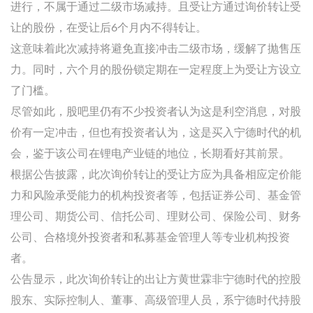
进行，不属于通过二级市场减持。且受让方通过询价转让受
让的股份，在受让后6个月内不得转让。
这意味着此次减持将避免直接冲击二级市场，缓解了抛售压
力。同时，六个月的股份锁定期在一定程度上为受让方设立
了门槛。
尽管如此，股吧里仍有不少投资者认为这是
利空消息，
对股
价有一定冲击，
但也有投资者认为，这是买入宁德时代的机
会，鉴于该公司在锂电产业链的地位，长期看好其前景。
根据公告披露，此次询价转让的受让方应为具备相应定价能
力和风险承受能力的机构投资者等，包括证券公司、基金管
理公司、期货公司、信托公司、理财公司、保险公司、财务
公司、合格境外投资者和私募基金管理人等专业机构投资
者。
公告显示，此次询价转让的出让方黄世霖非宁德时代的控股
股东、实际控制人、董事、高级管理人员，系宁德时代持股