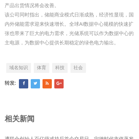
产品出货情况将会改善。
该公司同时指出，储能商业模式日渐成熟，经济性显现，国
内外储能需求迎来快速增长。全球AI数据中心规模的快速扩
张也带来了巨大的电力需求，光储系统可以作为数据中心的
主电
源，为数据中心提供长期稳定的绿色电力输出。
域名知识
体育
科技
社会
转发:
相关新闻
遭联合创始人百亿级减持后首个交易日，宁德时代市值蒸发