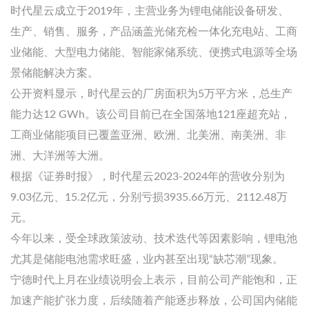
时代星云
成立于2019年，
主营业务为
锂电储能设备研发、
生产、销售、服务
，产品涵盖
光储充检一体化充电站、工商
业储能、大型电力储能、智能家储系统、便携式电源等全场
景储能解决方案
。
公开资料显示，时代星云的厂房面积为5万平方米，总生产
能力达12 GWh。该公司目前已在全国落地
121座超充站
，
工商业储能项目已覆盖亚洲、欧洲、北美洲、南美洲、非
洲、大洋洲等大洲
。
根据《证券时报》，
时代星云2023-2024年的营收分别为
9.03亿元、15.2亿元，分别亏损3935.66万元、2112.48万
元。
今年以来，受全球政策波动、技术迭代等因素影响，锂电池
尤其是储能电池需求旺盛，业内甚至出现“缺芯潮”现象。
宁德时代上月在业绩说明会上表示，
目前公司产能饱和，正
加速产能扩张力度，后续随着产能逐步释放，公司国内储能