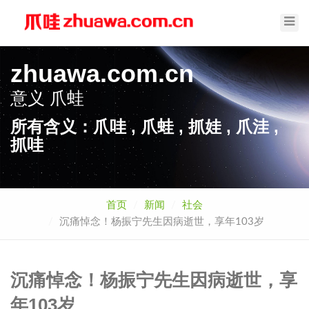
Toggl
Navig
zhuawa.com.cn
意义
爪蛙
所有含义：爪哇 , 爪蛙 , 抓娃 , 爪洼 ,
抓哇
首页
新闻
社会
沉痛悼念！杨振宁先生因病逝世，享年103岁
沉痛悼念！杨振宁先生因病逝世，享
年103岁