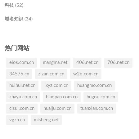
科技 (52)
域名知识 (34)
热门网站
eios.com.cn
mangma.net
406.net.cn
706.net.cn
34576.cn
zizan.com.cn
w2o.com.cn
huihui.net.cn
ixyz.com.cn
huangmo.com.cn
zhayu.com.cn
biaopan.com.cn
bugou.com.cn
cisui.com.cn
huaiju.com.cn
tuanxian.com.cn
vgzh.cn
misheng.net