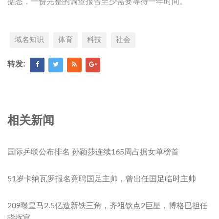
据悉，一份完整的调查报告至少需要等待一年时间。
域名知识
体育
科技
社会
转发:
相关新闻
国际乒联公布排名 孙颖莎连续165周占据女单榜首
51岁卡纳瓦罗报名竞聘国足主帅，曾出任国足临时主帅
209曝皇马2.5亿造新铁三角，齐祖钦点2巨星，博格巴担任
指挥官