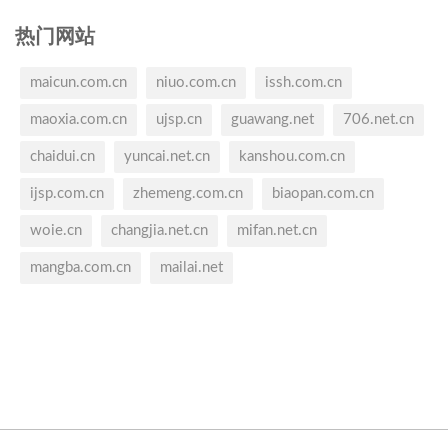
热门网站
maicun.com.cn
niuo.com.cn
issh.com.cn
maoxia.com.cn
ujsp.cn
guawang.net
706.net.cn
chaidui.cn
yuncai.net.cn
kanshou.com.cn
ijsp.com.cn
zhemeng.com.cn
biaopan.com.cn
woie.cn
changjia.net.cn
mifan.net.cn
mangba.com.cn
mailai.net