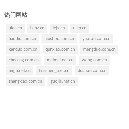
热门网站
uiea.cn
ismz.cn
iejs.cn
ujsp.cn
haodiu.com.cn
niushou.com.cn
yaofou.com.cn
kanduo.com.cn
qunxiao.com.cn
mengduo.com.cn
checang.com.cn
meimei.net.cn
webg.com.cn
migu.net.cn
huasheng.net.cn
dushou.com.cn
zhangxiao.com.cn
guojiu.net.cn