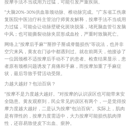
按摩手法不当或用力过猛，可能引发严重疾病。
“大脑20%-30%供血靠颈动脉、椎动脉完成。”广东省工伤康
复医院中医治疗科主管治疗师黄友解释，按摩手法不当或用
力过猛，可能会让动脉壁硬化斑块脱落，堵死脑血管引发脑
中风；也可能撕裂动脉夹层形成血栓，严重时致脑死亡。
网络上“按摩后手麻”“掰脖子掰成脊髓损伤“等说法，也并非
空穴来风，黄友在门诊中都遇到过。就在前两天，他接诊了
一位因颈椎不适按摩后手动不了的患者。检查结果显示，患
者原有颈椎问题诱发了肩痛和手麻，而按摩加重了手麻症
状，最后导致手臂活动受限。
力越大越好？包治百病？
“按摩不是力度越大越好。”对按摩的认识误区也可能带来安
全隐患。黄友观察到，民众常见的误区有两个，一是觉得按
摩力度越大越好，二是认为按摩“包治百病”。实际上，肌肉
是有弹性的，按摩力度需适中，大力按摩可能损伤肌肉弹
性，还容易致使皮下出血、瘀肿。