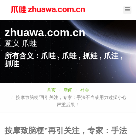
Toggl
Navig
zhuawa.com.cn
意义
爪蛙
所有含义：爪哇 , 爪蛙 , 抓娃 , 爪洼 ,
抓哇
首页
新闻
社会
按摩致脑梗”再引关注，专家：手法不当或用力过猛小心
严重后果！
按摩致脑梗”再引关注，专家：手法