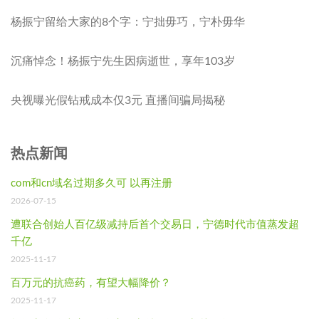
杨振宁留给大家的8个字：宁拙毋巧，宁朴毋华
沉痛悼念！杨振宁先生因病逝世，享年103岁
央视曝光假钻戒成本仅3元 直播间骗局揭秘
热点新闻
com和cn域名过期多久可 以再注册
2026-07-15
遭联合创始人百亿级减持后首个交易日，宁德时代市值蒸发超
千亿
2025-11-17
百万元的抗癌药，有望大幅降价？
2025-11-17