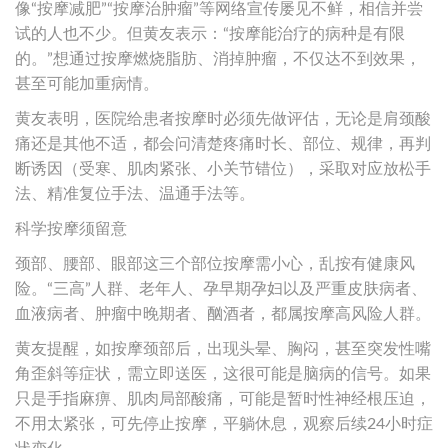
像“按摩减肥”“按摩治肿瘤”等网络宣传屡见不鲜，相信并尝
试的人也不少。但黄友表示：“按摩能治疗的病种是有限
的。”想通过按摩燃烧脂肪、消掉肿瘤，不仅达不到效果，
甚至可能加重病情。
黄友表明，医院给患者按摩时必须先做评估，无论是肩颈酸
痛还是其他不适，都会问清楚疼痛时长、部位、规律，再判
断诱因（受寒、肌肉紧张、小关节错位），采取对应放松手
法、精准复位手法、温通手法等。
科学按摩须留意
颈部、腰部、眼部这三个部位按摩需小心，乱按有健康风
险。“三高”人群、老年人、孕早期孕妇以及严重皮肤病者、
血液病者、肿瘤中晚期者、酗酒者，都属按摩高风险人群。
黄友提醒，如按摩颈部后，出现头晕、胸闷，甚至突发性嘴
角歪斜等症状，需立即送医，这很可能是脑病的信号。如果
只是手指麻痹、肌肉局部酸痛，可能是暂时性神经根压迫，
不用太紧张，可先停止按摩，平躺休息，观察后续24小时症