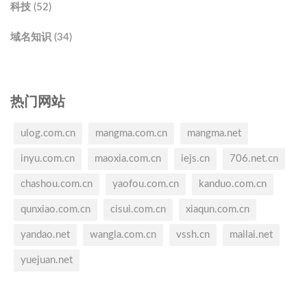
科技 (52)
域名知识 (34)
热门网站
ulog.com.cn
mangma.com.cn
mangma.net
inyu.com.cn
maoxia.com.cn
iejs.cn
706.net.cn
chashou.com.cn
yaofou.com.cn
kanduo.com.cn
qunxiao.com.cn
cisui.com.cn
xiaqun.com.cn
yandao.net
wangla.com.cn
vssh.cn
mailai.net
yuejuan.net