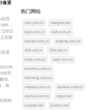
好像逐
热门网站
为此范
zaxl.com.cn
mangma.net
48%，
，已经过
ojue.com.cn
issh.com.cn
，之后随
maoxia.com.cn
engeng.com.cn
406.net.cn
706.net.cn
天会涨
zizan.com.cn
vask.com.cn
011年
kanshou.com.cn
0比特币
zhemeng.com.cn
了数倍。
香，终
miaodui.com.cn
qunxiao.com.cn
dushou.com.cn
migui.net
性的时
yuejuan.net
jiuzhuo.net