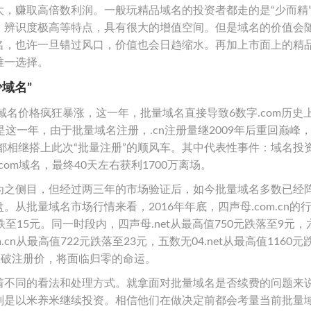
，赚取高倍数利润。一般玩精品域名的投资者都走的是“少而精
、辨识度极高等特点，具有很大的增值空间。但是域名的价值会
名，也许一旦错过风口，价值也会日趋缩水。再加上市面上的精
唯一选择。
域名”
域名价格疯狂暴涨，这一年，批量域名直接导致6数字.com历史
这一年，由于批量域名注册，.cn注册量继2009年后重回巅峰
wang等都相继搭上此次“批量注册”的顺风车。其中代表性事件：域名投
com域名，最终40天左右获利1700万离场。
为之侧目，但经过两三年的市场验证后，如今批量域名多数已经
从批量域名市场行情来看，2016年年底，四声母.com.cn的
已跌至15元。同一时段内，四声母.net从最高值750元跌落至9元
m.cn从最高值722元跌落至23元，五数无04.net从最高值1160
跌破注册价，将面临归零的命运。
着不同的看法和处理方式。就拿面对批量域名是否续费的问题来
则是以米养米继续投资。相信他们在做决定前都会考量当前批量