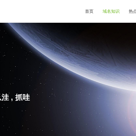
首页
域名知识
热
洼 , 抓哇