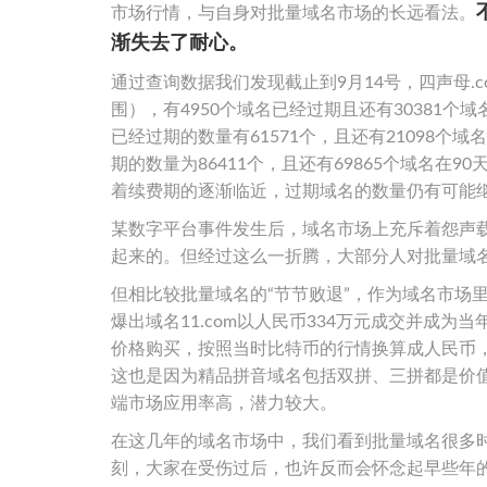
市场行情，与自身对批量域名市场的长远看法。
渐失去了耐心。
通过查询数据我们发现截止到9月14号，四声母.c
围），有4950个域名已经过期且还有30381个
已经过期的数量有61571个，且还有21098个域
期的数量为86411个，且还有69865个域名
着续费期的逐渐临近，过期域名的数量仍有可能
某数字平台事件发生后，域名市场上充斥着怨声
起来的。但经过这么一折腾，大部分人对批量域名
但相比较批量域名的“节节败退”，作为域名市场里的
爆出域名11.com以人民币334万元成交并成为当
价格购买，按照当时比特币的行情换算成人民币，这
这也是因为精品拼音域名包括双拼、三拼都是价
端市场应用率高，潜力较大。
在这几年的域名市场中，我们看到批量域名很多
刻，大家在受伤过后，也许反而会怀念起早些年