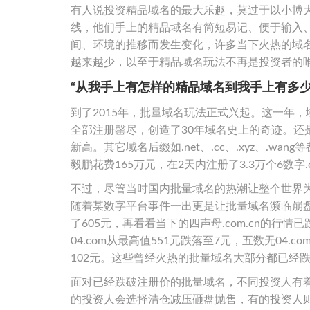
有人说投资精品域名的最大乐趣，莫过于以小博大
线，他们手上的精品域名有简短易记、便于输入
间、环境的推移而发生变化，许多当下火热的域
越来越少，以至于精品域名玩法不再是投资者的
“从我手上有怎样的精品域名到我手上有多少
到了2015年，批量域名玩法正式兴起。这一年，
全部注册罄尽，创造了30年域名史上的奇迹。还是
新高。其它域名后缀如.net、.cc、.xyz、.
毅鹏花费165万元，在2天内注册了3.3万个6数字.
不过，尽管当时国内批量域名的热潮让整个世界
随着某数字平台事件一出更是让批量域名濒临崩盘。
了605元，再看看当下的四声母.com.cn的行情
04.com从最高值551元跌落至7元，五数无04.co
102元。这些曾经火热的批量域名大部分都已经
面对已经跌破注册价的批量域名，不同投资人有
的投资人会选择清仓减压砸盘抛售，有的投资人