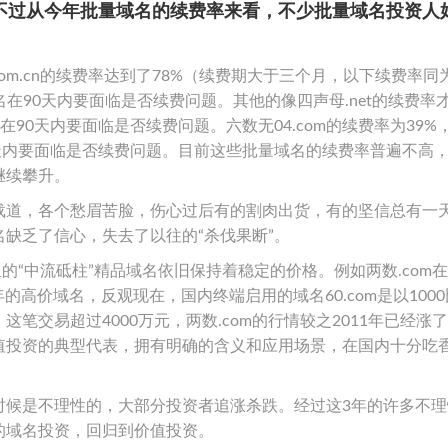
不过从今年批量域名的续费率来看，不少批量域名投资人
om.cn的续费率达到了78%（续费期大于三个月，以下续费率同
域名在90天内要面临是否续费问题。其他的像四声母.net的续费率才
名在90天内要面临是否续费问题。六数无04.com的续费率为39%
在90天内要面临是否续费问题。目前这些批量域名的续费率普遍不高
继续攀升。
载道，各个愁眉苦脸，伤心过后有的割肉出货，有的坚信总有一
缺乏了信心，失去了以往的“杀伐果断”。
“中流砥柱”精品域名依旧保持着稳定的价格。例如两数.com在2
年的高价域名，反观现在，国内终端启用的域名60.com是以100
笔交易超过4000万元，两数.com的行情较之2011年已经涨
值投资的典型代表，拥有明确的含义和应用场景，在国内十分吃
时候是不理性的，大部分投资者追涨杀跌。经过这3年的许多不理
的域名投资，回归到价值投资。