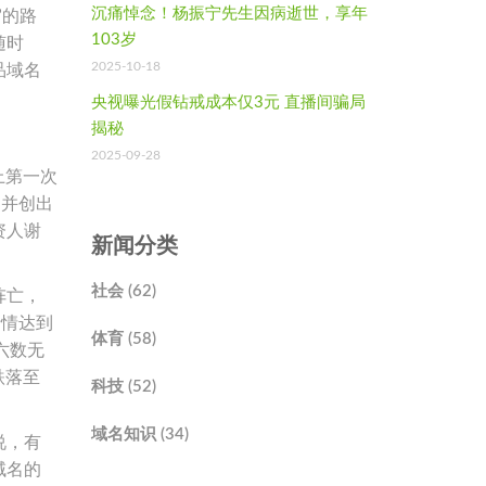
沉痛悼念！杨振宁先生因病逝世，享年
”的路
103岁
随时
2025-10-18
品域名
央视曝光假钻戒成本仅3元 直播间骗局
揭秘
2025-09-28
上第一次
，并创出
资人谢
新闻分类
社会 (62)
阵亡，
行情达到
体育 (58)
，六数无
元跌落至
科技 (52)
域名知识 (34)
说，有
域名的