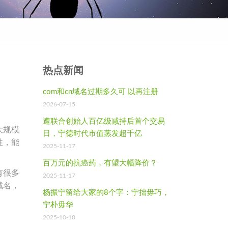
热点新闻
com和cn域名过期多久可 以再注册
2026-07-15
遭联合创始人百亿级减持后首个交易
大规模
日，宁德时代市值蒸发超千亿
性，能
2025-11-17
百万元的抗癌药，有望大幅降价？
有很多
2025-11-17
域名，
杨振宁留给大家的8个字：宁拙毋巧，
宁朴毋华
2025-10-18