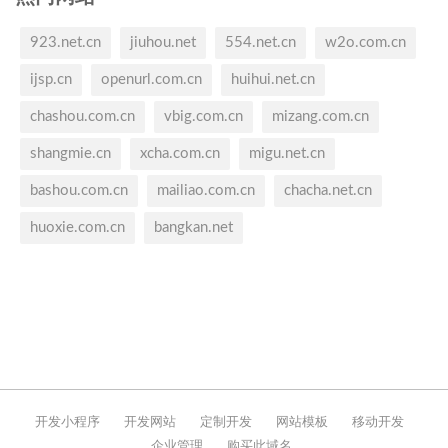
923.net.cn
jiuhou.net
554.net.cn
w2o.com.cn
ijsp.cn
openurl.com.cn
huihui.net.cn
chashou.com.cn
vbig.com.cn
mizang.com.cn
shangmie.cn
xcha.com.cn
migu.net.cn
bashou.com.cn
mailiao.com.cn
chacha.net.cn
huoxie.com.cn
bangkan.net
开发小程序
开发网站
定制开发
网站模板
移动开发
企业管理
购买此域名