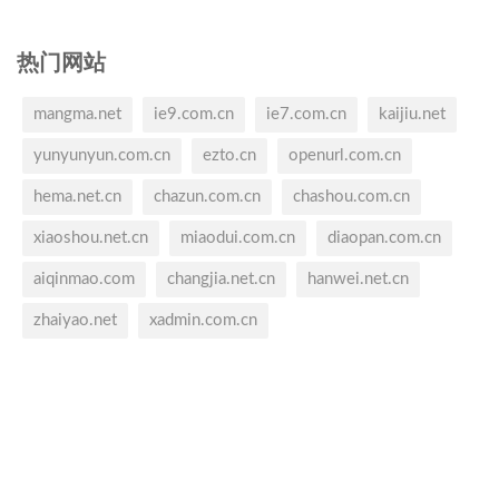
热门网站
mangma.net
ie9.com.cn
ie7.com.cn
kaijiu.net
yunyunyun.com.cn
ezto.cn
openurl.com.cn
hema.net.cn
chazun.com.cn
chashou.com.cn
xiaoshou.net.cn
miaodui.com.cn
diaopan.com.cn
aiqinmao.com
changjia.net.cn
hanwei.net.cn
zhaiyao.net
xadmin.com.cn