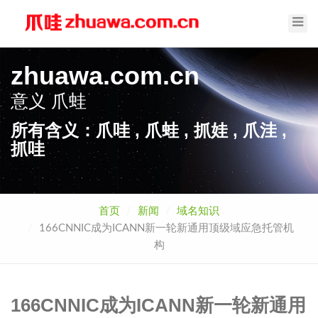
Toggl
Navig
zhuawa.com.cn
意义
爪蛙
所有含义：爪哇 , 爪蛙 , 抓娃 , 爪洼 ,
抓哇
首页
新闻
域名知识
166CNNIC成为ICANN新一轮新通用顶级域应急托管机
构
166CNNIC成为ICANN新一轮新通用