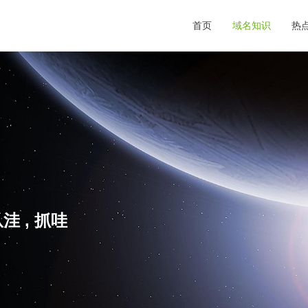
首页
域名知识
热
洼 , 抓哇