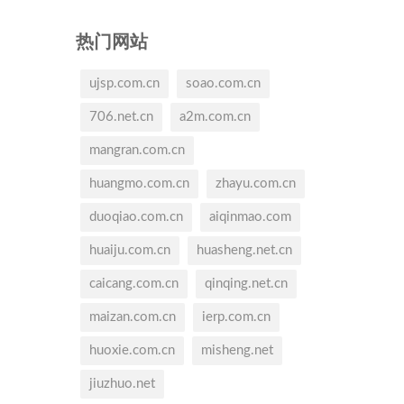
热门网站
ujsp.com.cn
soao.com.cn
706.net.cn
a2m.com.cn
mangran.com.cn
huangmo.com.cn
zhayu.com.cn
duoqiao.com.cn
aiqinmao.com
huaiju.com.cn
huasheng.net.cn
caicang.com.cn
qinqing.net.cn
maizan.com.cn
ierp.com.cn
huoxie.com.cn
misheng.net
jiuzhuo.net