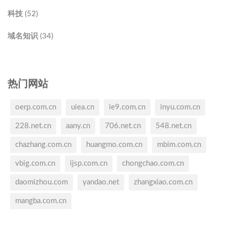
科技 (52)
域名知识 (34)
热门网站
oerp.com.cn
uiea.cn
ie9.com.cn
inyu.com.cn
228.net.cn
aany.cn
706.net.cn
548.net.cn
chazhang.com.cn
huangmo.com.cn
mbim.com.cn
vbig.com.cn
ijsp.com.cn
chongchao.com.cn
daomizhou.com
yandao.net
zhangxiao.com.cn
mangba.com.cn